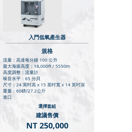
入門低氧產生器
​規格
流量：高達每分鐘 100 公升
最大海拔高度：18,000ft / 5550m
高度調整：流量計
噪音水平：65 分貝
尺寸：24 英吋高 x 15 英吋寬 x 14 英吋深
重量：60磅/27.2公斤
進口
​選擇套組
建議售價
NT 250,000