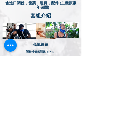
含進口關稅，發票，運費，配件 (主機原廠
一年保固)
​套組介紹
​低氧鍛鍊
間歇性低氧訓練（IHT）
好處
IHE 可以改善健康狀況，有助於某些治療，並使運動員即
使在受傷的情況下也能提高表現。
適合對象
任何想要獲得高原訓練的健康和表現益處的人，無論是受
傷的還是健康的。
運動套餐