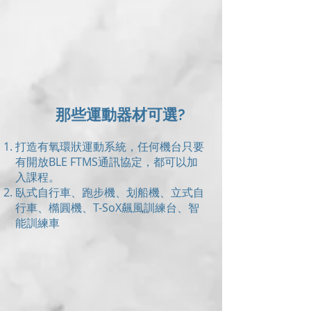
那些運動器材可選?
打造有氧環狀運動系統，任何機台只要
有開放BLE FTMS通訊協定，都可以加
入課程。
臥式自行車、跑步機、划船機、立式自
行車、橢圓機、T-SoX飆風訓練台、智
能訓練車